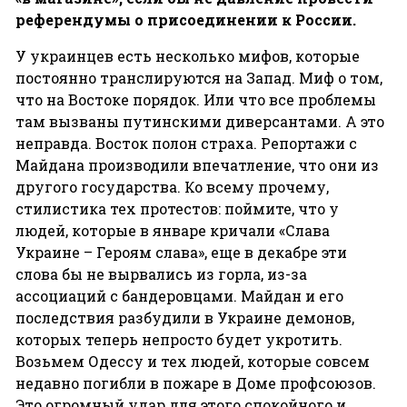
референдумы
о
присоединении
к
России
.
У украинцев есть несколько мифов, которые
постоянно транслируются на Запад. Миф о том,
что на Востоке порядок. Или что все проблемы
там вызваны путинскими диверсантами. А это
неправда. Восток полон страха. Репортажи с
Майдана производили впечатление, что они из
другого государства. Ко всему прочему,
стилистика тех протестов: поймите, что у
людей, которые в январе кричали «Слава
Украине – Героям слава», еще в декабре эти
слова бы не вырвались из горла, из-за
ассоциаций с бандеровцами. Майдан и его
последствия разбудили в Украине демонов,
которых теперь непросто будет укротить.
Возьмем Одессу и тех людей, которые совсем
недавно погибли в пожаре в Доме профсоюзов.
Это огромный удар для этого спокойного и