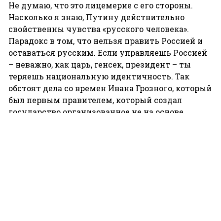
Не думаю, что это лицемерие с его стороны.
Насколько я знаю, Путину действительно
свойственны чувства «русского человека».
Парадокс в том, что нельзя править Россией и
оставаться русским. Если управляешь Россией
– неважно, как царь, генсек, президент – ты
теряешь национальную идентичность. Так
обстоят дела со времен Ивана Грозного, который
был первым правителем, который создал
государство организованное не на основе
нации. Прошу заметить, что большевики,
особенно после революции, так же пробовали
создать мультикультурное пространство.
Советский Союз называли империей
аффирмативной политики, но ее придумали в
1920-е годы. Народы создавались,
конструировались, им давались привилегии.
Рано или поздно, Федерации придется найти
государственное предложение для россиян.