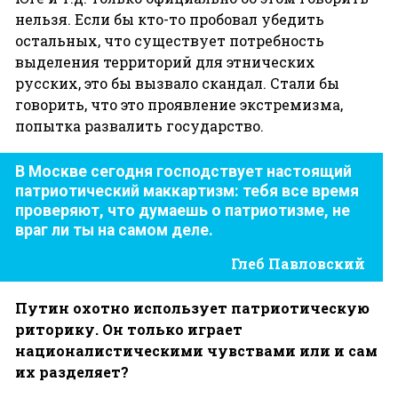
нельзя. Если бы кто-то пробовал убедить
остальных, что существует потребность
выделения территорий для этнических
русских, это бы вызвало скандал. Стали бы
говорить, что это проявление экстремизма,
попытка развалить государство.
В Москве сегодня господствует настоящий
патриотический маккартизм: тебя все время
проверяют, что думаешь о патриотизме, не
враг ли ты на самом деле.
Глеб Павловский
Путин
охотно
использует
патриотическую
риторику
.
Он
только
играет
националистическими
чувствами
или
и
сам
их
разделяет
?