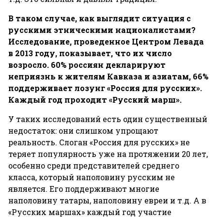
В
таком
случае
,
как
выглядит
ситуация
с
русскими
этническими
националистами
?
Исследование
,
проведенное
Центром
Левада
в
2013
году,
показывает
,
что
их
число
возросло
. 60%
россиян
декларируют
неприязнь
к
жителям
Кавказа
и
азиатам
, 66%
поддерживает
лозунг
«
Россия
для
русских»
.
Каждый
год
проходит
«
Русский
марш»
.
У таких исследований есть один существенный
недостаток: они слишком упрощают
реальность. Слоган «Россия для русских» не
теряет популярность уже на протяжении 20 лет,
особенно среди представителей среднего
класса, который наполовину русским не
является. Его поддерживают многие
наполовину татары, наполовину евреи и т.д. А в
«Русских маршах» каждый год участие