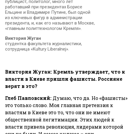
публицист, политолог, много лет
работавший при президентах Борисе
Ельцине и Владимире Путине, был одной
из ключевых фигур в администрации
президента, и, как его называют в Москве,
«главным политтехнологом Кремля».
Виктория Жуган
студентка факультета журналистики,
сотрудница «Kultury Liberalnej».
Виктория
Жуган
:
Кремль
утверждает
,
что
к
власти
в
Киеве
пришли
фашисты
.
Россияне
верят
в
это
?
Глеб Павловский:
Думаю, что да. Но «фашисты»
это только слово. Моя главная претензия к
властям в Киеве это то, что они не имеют
общественной легитимации. Этих людей к
власти привела революция, лидерами которой
они не были. И самое худшее – они