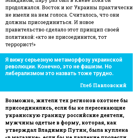
продолжался. Восток и юг Украины практически
не имели на нем голоса. Считалось, что они
должны присоединиться. И новое
правительство сделало этот принцип своей
политикой: «кто не присоединится, тот
террорист!»
Я вижу серьезную метаморфозу украинской
революции. Конечно, это не фашизм. Но
либерализмом это назвать тоже трудно.
Глеб Павловский
Возможно
,
жители
тех
регионов
охотнее
бы
присоединялись
,
если
бы
не
пересекающие
украинскую
границу
российские
деятели
,
мужчины
одетые
в
форму
,
которая
,
как
утверждал
Владимир
Путин
,
была
куплена
«
в
магазине»
,
если
бы
не
давление
провести