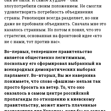
злоупотребили своим положением. Не смогли
удовлетворить потребность объединения
страны. Революция всегда разделяет, но они
даже не пробовали объединять. Сначала мне это
казалось странным. Но потом я понял, что это
стратегия, основанная на фронтовой идее «кто
не с нами, тот против нас».
Во
–
первых
,
теперешнее
правительство
является
общественно
легитимным
,
поскольку
его
сформировал
выбранный
на
всенародных
демократических
выборах
парламент
.
Во
–
вторых
,
Вы
же
наверняка
понимаете
,
что
слово
«
фашизм»
нельзя
так
просто
бросать
на
ветер
.
То
,
что
оно
оказалось
в
самом
центре
российской
пропаганды
по
отношению
к
киевскому
правительству
,
может
иметь
плачевные
последствия
для
Украины
,
хотя
бы
на
западе