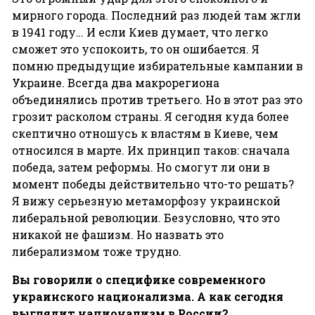
мирного города. Последний раз людей там жгли
в 1941 году… И если Киев думает, что легко
сможет это успокоить, то он ошибается. Я
помню предыдущие избирательные кампании в
Украине. Всегда два макрорегиона
объединялись против третьего. Но в этот раз это
грозит расколом страны. Я сегодня куда более
скептично отношусь к властям в Киеве, чем
относился в марте. Их принцип таков: сначала
победа, затем реформы. Но смогут ли они в
момент победы действительно что-то решать?
Я вижу серьезную метаморфозу украинской
либеральной революции. Безусловно, что это
никакой не фашизм. Но назвать это
либерализмом тоже трудно.
Вы
говорили
о
специфике
современного
украинского
национализма
.
А
как
сегодня
выглядит
национализм
в
России
?