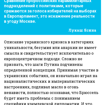
Сравнение пророссийских парамилитарных
подразделений с политиками, которые
сражаются за голоса избирателей на выборах
в Европарламент, это искажение реальности
в угоду Москве.
Лукаш Ясина
Описание украинского кризиса в категориях
уникальности, безумия или анархии не имеет
смысла и свидетельствует исключительно о
европоцентричном подходе. Сложно не
признать, что шаги Путина подчинены
определенной концепции. Принимая участие в
украинских событиях, он изначально играл на
националистических и империалистических
настроениях, подливал масло в огонь
ненависти, полностью осознавая, что Брюссель
будет иметь проблемы с пониманием
специфики кремлевской дипломатии. И что