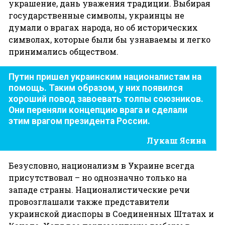
украшение, дань уважения традиции. Выбирая
государственные символы, украинцы не
думали о врагах народа, но об исторических
символах, которые были бы узнаваемы и легко
принимались обществом.
Путин пришел украинским националистам
на
помощь. Таким образом, у них появился
хороший повод завоевать толпы союзников.
Они переняли концепцию врага и сделали
этим врагом президента России.
Лукаш Ясина
Безусловно, национализм в Украине всегда
присутствовал – но однозначно только на
западе страны. Националистические речи
провозглашали также представители
украинской диаспоры в Соединенных Штатах и