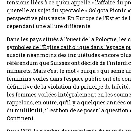
tensions liées à ce qu’on appelle « l’affaire du p
querelle au sujet du spectacle « Golgota Picnic 
perspective plus vaste. En Europe de l’Est et de 
cependant une allure différente.
Dans les pays situés à l’ouest de la Pologne, le
symboles de l’Église catholique dans l’espace p
suscite néanmoins des inquiétudes encore plus g
référendum que Suisses ont décidé de l’interdic
minarets. Mais c’est le mot « burqa » qui sème un
féminins voilés dans l’espace public ont été c
définitive de la violation du principe de laïcité.
les femmes voilées intégralement en les soume
rappelons, en outre, qu’il y a quelques années o
du multikulti, il est bon de se poser la question
Continent.