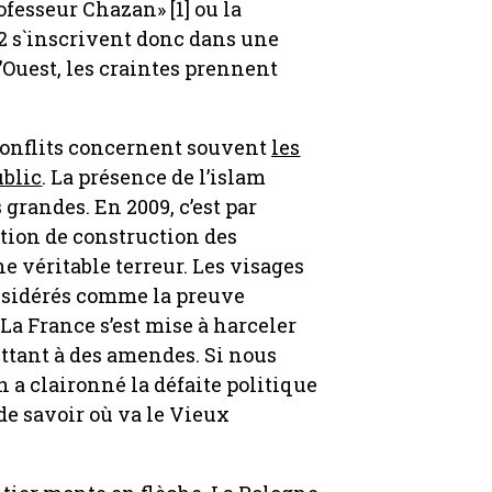
rofesseur Chazan» [1] ou la
»2 s`inscrivent donc dans une
l’Ouest, les craintes prennent
s conflits concernent souvent
les
ublic
. La présence de l’islam
randes. En 2009, c’est par
tion de construction des
e véritable terreur. Les visages
onsidérés comme la preuve
 La France s’est mise à harceler
ttant à des amendes. Si nous
n a claironné la défaite politique
 de savoir où va le Vieux